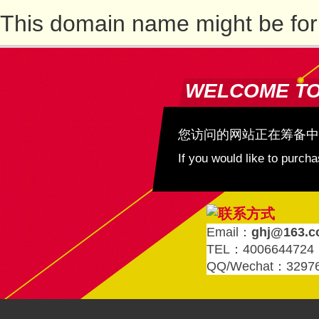
This domain name might be for
WELCOME T
您访问的网站正在筹备中
If you would like to purc
Email：
ghj@163.
TEL：4006644724
QQ/Wechat：3297